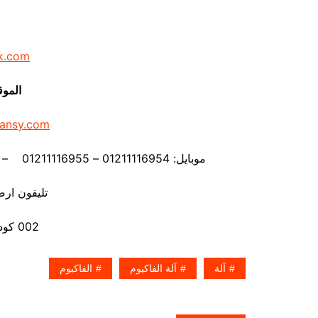
k.com
الموق
ansy.com
موبايل: 01211116954 – 01211116955 – 01211116956 – 01211116957 – 01211116958
تليفون ارضي 80056
002 كود مصر قبل الرقم
آلة
آلة الفاكيوم
الفاكيوم