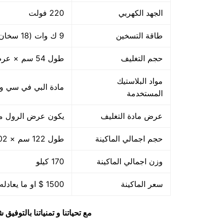
الجهد الكهربي
220 فولت
طاقة التسخين
9 ك وات (18 سخان ×500 وات)
حجم التغليف
طول 54 سم × عرض 39 سم
مواد البلاستيك
مادة البي في سي والبي ا
المستخدمة
عرض مادة التغليف
يكون عرض الرول من 45
حجم اجمالي الماكينة
طول 122 سم × 102 سم عرض × 71 سم ارتفاع
وزن اجمالي الماكينة
170 كيلو
سعر الماكينة
1500 $ او ما يعادله بالجنيه المصرى
مع تحياتنا و تمنياتنا بالتوف