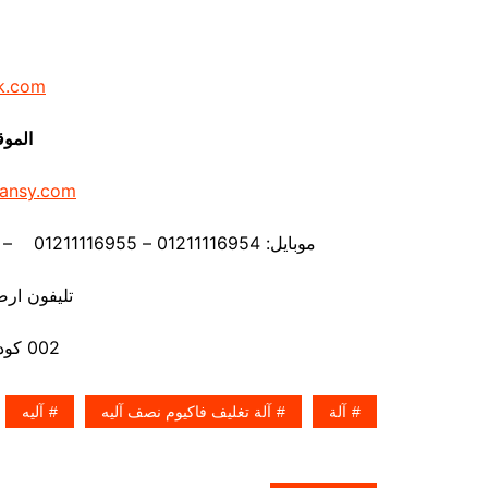
k.com
الموق
ansy.com
موبايل: 01211116954 – 01211116955 – 01211116956 – 01211116957 – 01211116958
تليفون ارضي 80056
002 كود مصر قبل الرقم
آلة
آلة تغليف فاكيوم نصف آليه
آليه