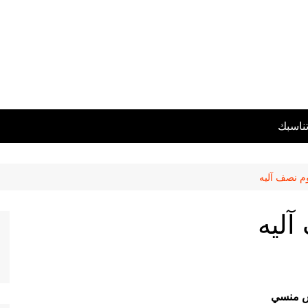
تناسبك
وم نصف آليه
آليه