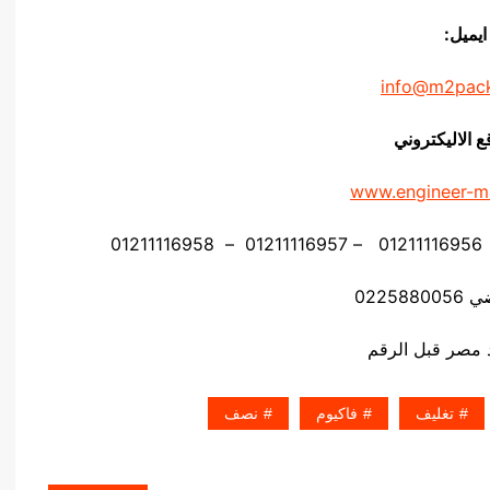
ايميل:
info@m2pac
ع الاليكتروني
www.engineer-m
02258
تغليف
فاكيوم
نصف