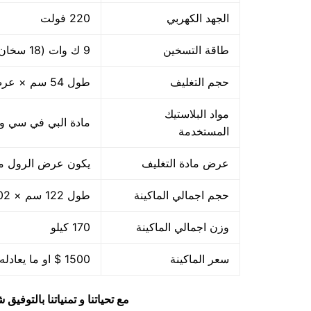
الجهد الكهربي
220 فولت
طاقة التسخين
9 ك وات (18 سخان ×500 وات)
حجم التغليف
طول 54 سم × عرض 39 سم
مواد البلاستيك
مادة البي في سي والبي ا
المستخدمة
عرض مادة التغليف
يكون عرض الرول من 45
حجم اجمالي الماكينة
طول 122 سم × 102 سم عرض × 71 سم ارتفاع
وزن اجمالي الماكينة
170 كيلو
سعر الماكينة
1500 $ او ما يعادله بالجنيه المصرى
مع تحياتنا و تمنياتنا بالتوف