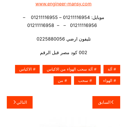
www.engineer-mansy.com
موبايل: 01211116954 – 01211116955 –
01211116956 – – 01211116958
تليفون ارضي 0225880056
002 كود مصر قبل الرقم
آلة
آلة سحب الهواء من الاكياس
الاكياس
الهواء
سحب
من
تصفّح
السابق
التالي
المقالات