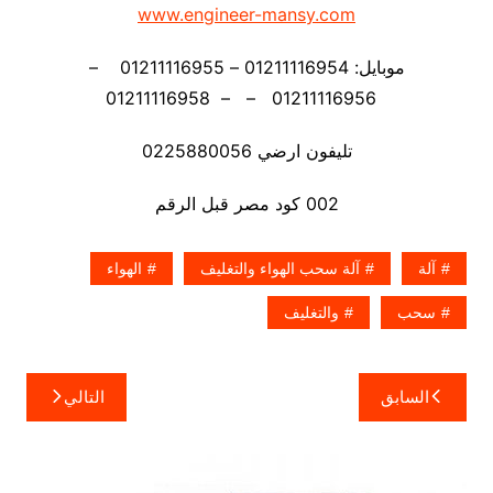
www.engineer-mansy.com
موبايل: 01211116954 – 01211116955 –
01211116956 – – 01211116958
تليفون ارضي 0225880056
002 كود مصر قبل الرقم
آلة
آلة سحب الهواء والتغليف
الهواء
سحب
والتغليف
تصفّح
السابق
التالي
المقالات