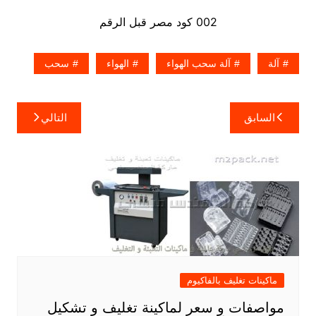
002 كود مصر قبل الرقم
آلة
آلة سحب الهواء
الهواء
سحب
تصفّح
السابق
التالي
المقالات
ماكينات تغليف بالفاكيوم
مواصفات و سعر لماكينة تغليف و تشكيل