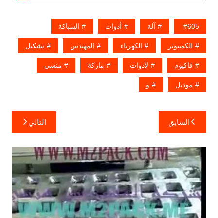
605
آلة
أدوات
السباكة
الكمبيوتر
الكهرباء
المهندس
تشكيل
فاكيوم
لأدوات
ماركة
منسي
موديل
و
تصفّح
السابق
التالي
المقالات