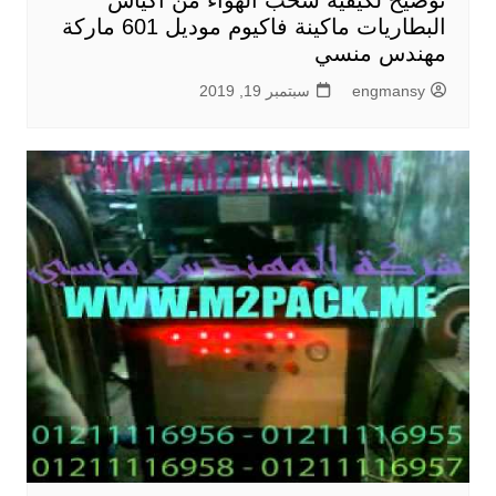
توضيح لكيفية سحب الهواء من أكياس
البطاريات ماكينة فاكيوم موديل 601 ماركة
مهندس منسي
engmansy
سبتمبر 19, 2019