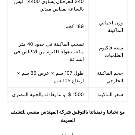
240 للغرفتان يساوى 14400 كيس
بالساعة بمقاس مبدئي
وزن اجمالي
189 كجم
الماكينة
تسحب الماكينة في حدود 40 متر
سعة فاكيوم
مكعب هواء فاكيوم من الاكياس في
الطلمبات
الساعة
حجم الماكينة
طول 107 سم × عرض 85 سم ×
الخارجي
ارتفاع 105 سم
سعر الماكينة
1500 $ او ما يعادله بالجنيه المصرى
مع تحياتنا و تمنياتنا بالتوفيق شركة المهندس منسي للتغليف
الحديث
ايميل: