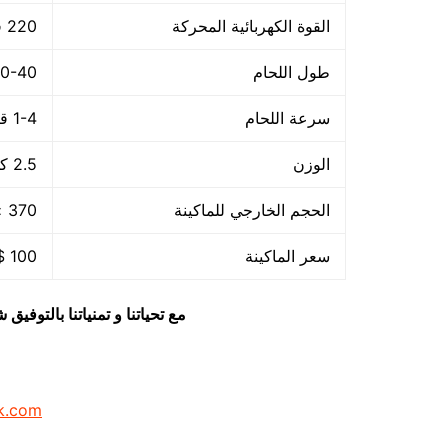
القوة الكهربائية المحركة
220 فولت – 50هرتز
طول اللحام
30-40 م
سرعة اللحام
1-4 قطعة/الدقيقة
الوزن
2.5 كجم
الحجم الخارجي للماكينة
370 × 140 × 73 مم
سعر الماكينة
100 $ او ما يعادله بالجنيه المصرى
مع تحياتنا و تمنياتنا بالتوف
k.com