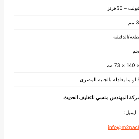
م
يق شركة المهندس منسي للتغليف الحديث
ايميل:
info@m2pac