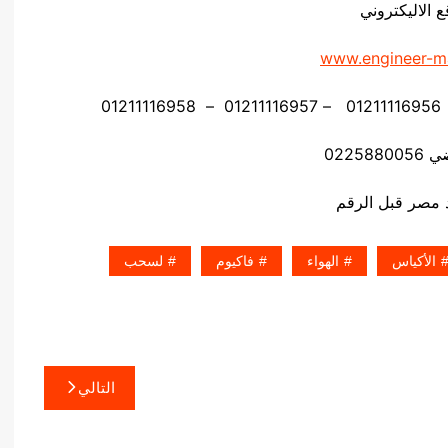
ع الاليكتروني
www.engineer-m
02258
الأكياس
الهواء
فاكيوم
لسحب
التالي