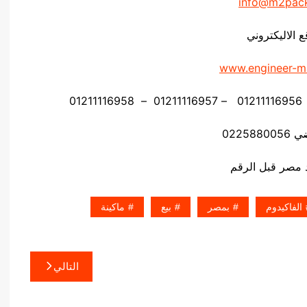
info@m2pac
ع الاليكتروني
www.engineer-m
02258
الفاكيدوم
بمصر
بيع
ماكينة
التالي