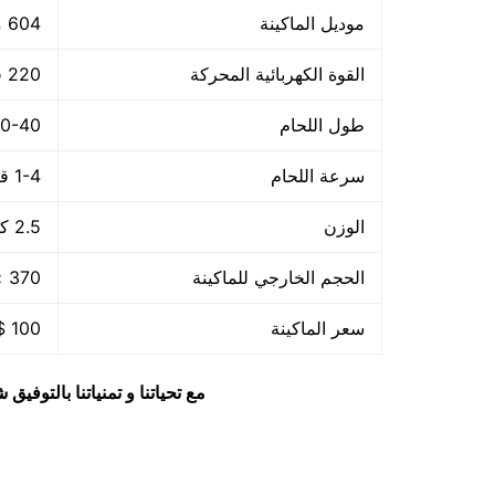
موديل الماكينة
604 ماركة مهندس منسي
القوة الكهربائية المحركة
220 فولت – 50هرتز
طول اللحام
30-40 م
سرعة اللحام
1-4 قطعة/الدقيقة
الوزن
2.5 كجم
الحجم الخارجي للماكينة
370 × 140 × 73 مم
سعر الماكينة
100 $ او ما يعادله بالجنيه المصرى
مع تحياتنا و تمنياتنا بالتوف