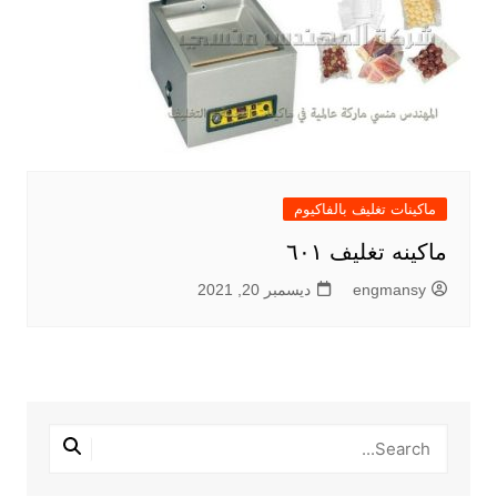
ماكينات تغليف بالفاكيوم
ماكينه تغليف ٦٠١
engmansy
ديسمبر 20, 2021