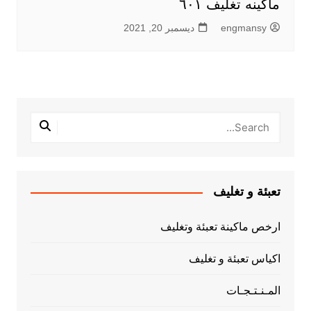
ماكينه تغليف ٦٠١
engmansy
ديسمبر 20, 2021
تعبئة و تغليف
ارخص ماكينة تعبئة وتغليف
اكياس تعبئة و تغليف
المـنـتـجـات