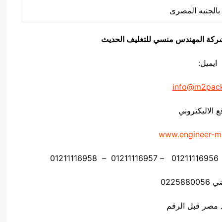
يق شركة المهندس منسي للتغليف الحديث
ايميل:
info@m2pac
ع الاليكتروني
www.engineer-m
02258