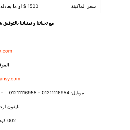
سعر الماكينة
1500 $ او ما يعادله بالجنيه المصرى
مع تحياتنا و تمنياتنا بالتوف
k.com
الموق
ansy.com
موبايل: 01211116954 – 01211116955 – 01211116956 – 01211116957 – 01211116958
تليفون ارضي 80056
002 كود مصر قبل الرقم