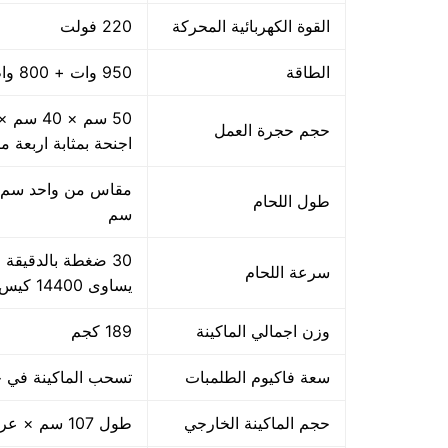
القوة الكهربائية المحركة
220 فولت
الطاقة
950 وات + 800 واط اللحام
حجم حجرة العمل
اجنحة بمثابة اربعة م
طول اللحام
سم
سرعة اللحام
يساوى 14400 كيس بالساعة بمقاس مبدئي
وزن اجمالي الماكينة
189 كجم
سعة فاكيوم الطلمبات
تسحب الماكينة في حدود 40 متر مكعب هواء فاكيوم من الا
حجم الماكينة الخارجي
طول 107 سم × عرض 85 سم × ارتفاع 105 سم