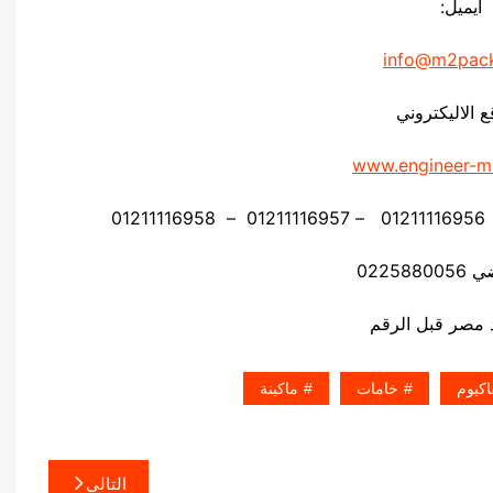
ايميل:
info@m2pac
ع الاليكتروني
www.engineer-m
02258
اكيوم
خامات
ماكينة
التالي