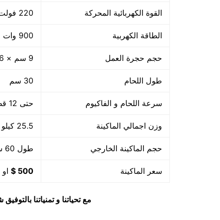
القوة الكهربائية المحركة
220 فولت
الطاقة الكهربية
900 وات +800 واط لحام
حجم حجرة العمل
9 سم × 36 سم × 32 سم
طول اللحام
30 سم
سرعة اللحام و الفاكيوم
حتى 12 قطعة بالدقيقة اى 720 بالساعة او حسب حجم القطعة
وزن اجمالي الماكينة
25.5 كيلو
حجم الماكينة الخارجي
طول 60 سم × عرض 56 سم × ارتفاع 60 سم
سعر الماكينة
500 $
او م
مع تحياتنا و تمنياتنا بالتوف