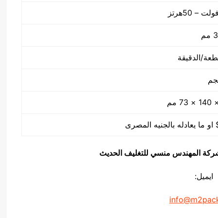
م
يق شركة المهندس منسي للتغليف الحديث
ايميل:
info@m2pac