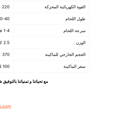
القوة الكهربائية المحركة
220 فولت – 50هرتز
طول اللحام
30-40 م
سرعة اللحام
1-4 قطعة/الدقيقة
الوزن
2.5 كجم
الحجم الخارجي للماكينة
370 × 140 × 73 مم
سعر الماكينة
100 $ او ما يعادله بالجنيه المصرى
مع تحياتنا و تمنياتنا بالتوف
k.com