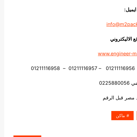
ايميل:
info@m2pac
ع الاليكتروني
www.engineer-m
02258
ماكن