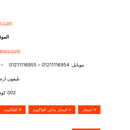
k.com
الموق
ansy.com
موبايل: 01211116954 – 01211116955 – 01211116956 – 01211116957 – 01211116958
تليفون ارضي 80056
002 كود مصر قبل الرقم
اسعار
اسعار ماكن الفاكيوم
الفاكيوم