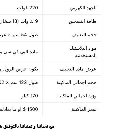
الجهد الكهربي
220 فولت
طاقة التسخين
9 ك وات (18 سخان ×500 وات)
حجم التغليف
طول 54 سم × عرض 39 سم
مواد البلاستيك
مادة البي في سي والبي ا
المستخدمة
عرض مادة التغليف
يكون عرض الرول من 45
حجم اجمالي الماكينة
طول 122 سم × 102 سم عرض × 71 سم ارتفاع
وزن اجمالي الماكينة
170 كيلو
سعر الماكينة
1500 $ او ما يعادله بالجنيه المصرى
مع تحياتنا و تمنياتنا بالتوف