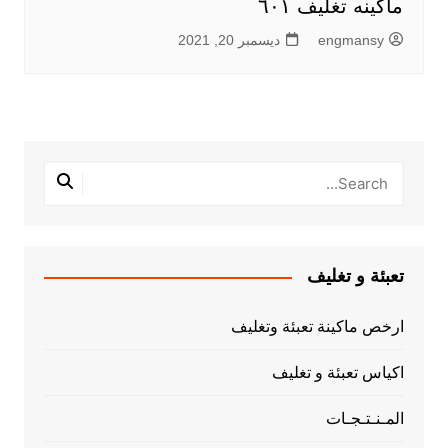
ماكينه تغليف ٦٠١
engmansy
ديسمبر 20, 2021
تعبئة و تغليف
ارخص ماكينة تعبئة وتغليف
اكياس تعبئة و تغليف
المـنـتـجـات