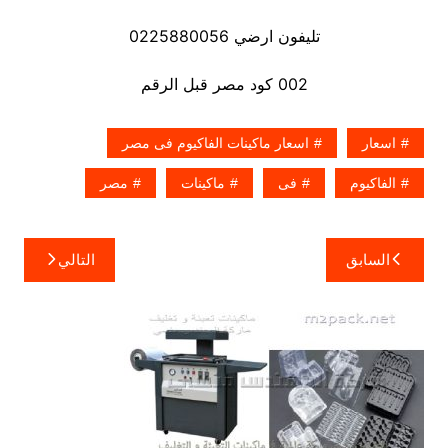
تليفون ارضي 0225880056
002 كود مصر قبل الرقم
اسعار
اسعار ماكينات الفاكيوم فى مصر
الفاكيوم
فى
ماكينات
مصر
تصفّح
السابق
التالي
المقالات