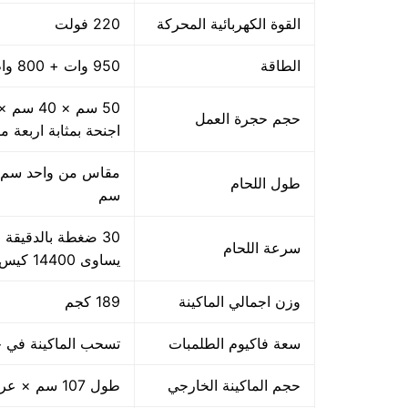
القوة الكهربائية المحركة
220 فولت
الطاقة
950 وات + 800 واط اللحام
حجم حجرة العمل
اجنحة بمثابة اربعة م
طول اللحام
سم
سرعة اللحام
يساوى 14400 كيس بالساعة بمقاس مبدئي
وزن اجمالي الماكينة
189 كجم
سعة فاكيوم الطلمبات
تسحب الماكينة في حدود 40 متر مكعب هواء فاكيوم من الا
حجم الماكينة الخارجي
طول 107 سم × عرض 85 سم × ارتفاع 105 سم