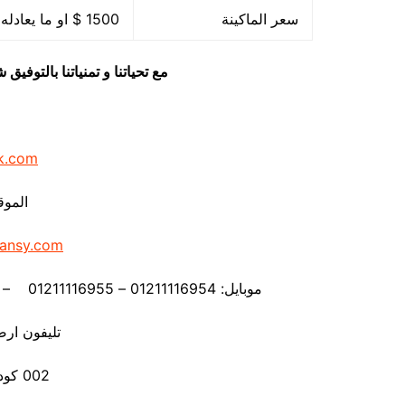
سعر الماكينة
1500 $ او ما يعادله بالجنيه المصرى
مع تحياتنا و تمنياتنا بالتوف
k.com
الموق
ansy.com
موبايل: 01211116954 – 01211116955 – 01211116956 – 01211116957 – 01211116958
تليفون ارضي 80056
002 كود مصر قبل الرقم