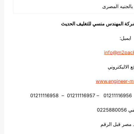
يق شركة المهندس منسي للتغليف الحديث
ايميل:
info@m2pac
ع الاليكتروني
www.engineer-m
02258