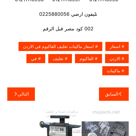
تليفون ارضي 0225880056
002 كود مصر قبل الرقم
اسعار
اسعار ماكينات تغليف الفاكيوم في الاردن
الاردن
الفاكيوم
تغليف
في
ماكينات
تصفّح
السابق
التالي
المقالات