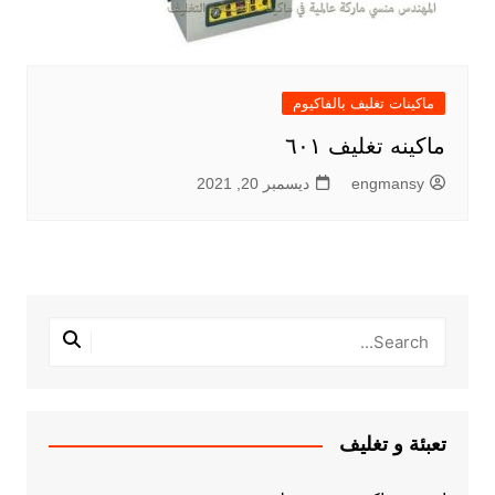
ماكينات تغليف بالفاكيوم
ماكينه تغليف ٦٠١
engmansy
ديسمبر 20, 2021
تعبئة و تغليف