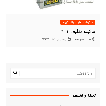
ماكينات تغليف بالفاكيوم
ماكينه تغليف ٦٠١
engmansy
ديسمبر 20, 2021
تعبئة و تغليف