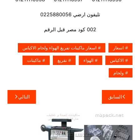
تليفون ارضي 0225880056
002 كود مصر قبل الرقم
اسعار
اسعار ماكينات تفريغ الهواء ولحام الاكياس
الاكياس
الهواء
تفريغ
ماكينات
ولحام
تصفّح
السابق
التالي
المقالات