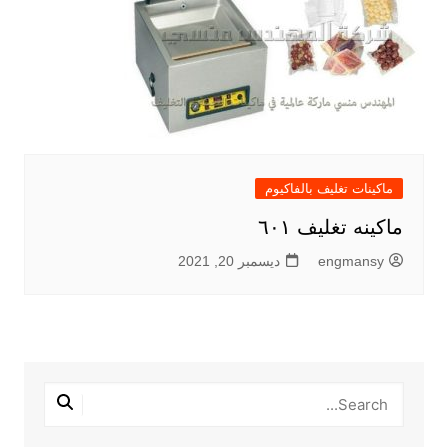
ماكينات تغليف بالفاكيوم
ماكينه تغليف ٦٠١
engmansy
ديسمبر 20, 2021