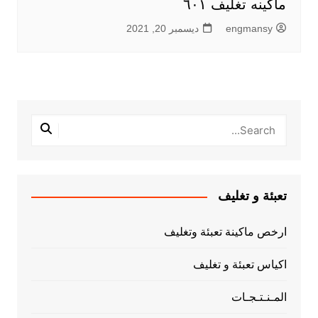
ماكينه تغليف ٦٠١
engmansy
ديسمبر 20, 2021
تعبئة و تغليف
ارخص ماكينة تعبئة وتغليف
اكياس تعبئة و تغليف
المـنـتـجـات