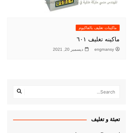
ماكينات تغليف بالفاكيوم
ماكينه تغليف ٦٠١
engmansy
ديسمبر 20, 2021
تعبئة و تغليف