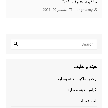
ماكينه تغليف ٦٠١
engmansy
ديسمبر 20, 2021
تعبئة و تغليف
ارخص ماكينة تعبئة وتغليف
اكياس تعبئة و تغليف
المـنـتـجـات