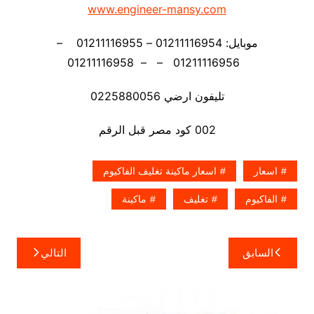
www.engineer-mansy.com
موبايل: 01211116954 – 01211116955 –
01211116956 – – 01211116958
تليفون ارضي 0225880056
002 كود مصر قبل الرقم
اسعار
اسعار ماكينة تغليف الفاكيوم
الفاكيوم
تغليف
ماكينة
تصفّح
السابق
التالي
المقالات