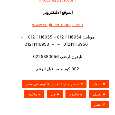
info@m2pack.com
الموقع الاليكتروني
www.engineer-mansy.com
موبايل: 01211116954 – 01211116955 –
01211116956 – – 01211116958
تليفون ارضي 0225880056
002 كود مصر قبل الرقم
اسعار
اسعار ماكينة تغليف فاكيوم في مصر
تغليف
فاكيوم
في
ماكينة
مصر