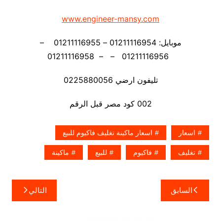
www.engineer-mansy.com
موبايل: 01211116954 – 01211116955 –
01211116956 – – 01211116958
تليفون ارضي 0225880056
002 كود مصر قبل الرقم
اسعار
اسعار ماكينة تغليف فاكيوم للبيع
تغليف
فاكيوم
للبيع
ماكينة
تصفّح
السابق
التالي
المقالات