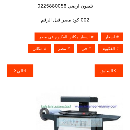
تليفون ارضي 0225880056
002 كود مصر قبل الرقم
اسعار
اسعار مكائن الفكيوم في مصر
الفكيوم
في
مصر
مكائن
تصفّح
السابق
التالي
المقالات