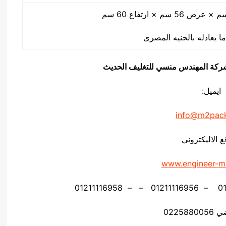
ا يعادله بالجنيه المصرى
يق شركة المهندس منسي للتغليف الحديث
ايميل:
info@m2pac
ع الاليكتروني
www.engineer-m
02258