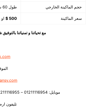
حجم الماكينة الخارجي
طول 60 سم × عرض 56 سم × ارتفاع 60 سم
سعر الماكينة
500 $
او م
مع تحياتنا و تمنياتنا بالتوف
k.com
الموق
ansy.com
موبايل: 01211116954 – 01211116955 – 01211116956 – – 01211116958
تليفون ارضي 80056