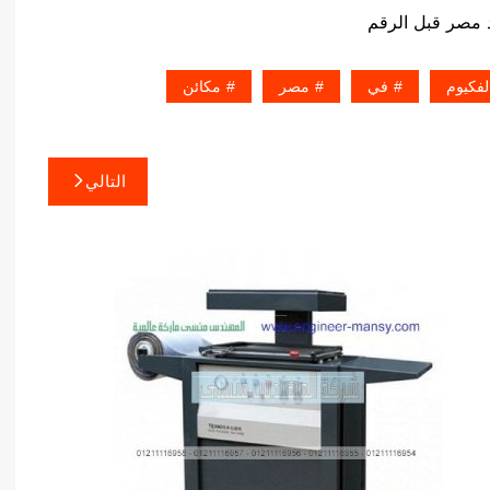
لفكيوم
في
مصر
مكائن
التالي