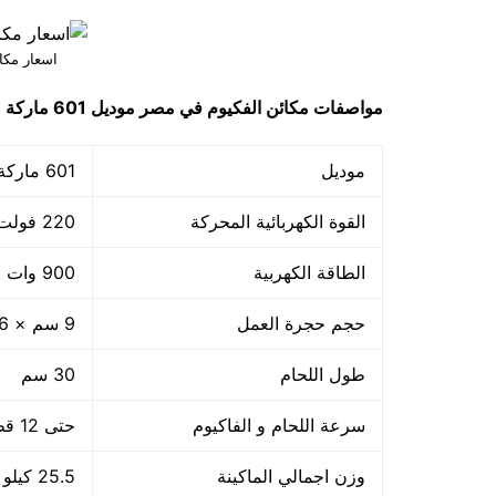
اسعار مكا
مواصفات
مكائن الفكيوم في مصر
موديل 601 ماركة مهندس منسي
موديل
601 ماركة مهندس منسي
القوة الكهربائية المحركة
220 فولت
الطاقة الكهربية
900 وات +800 واط لحام
حجم حجرة العمل
9 سم × 36 سم × 32 سم
طول اللحام
30 سم
سرعة اللحام و الفاكيوم
حتى 12 قطعة بالدقيقة اى 720 بالساعة او حسب حجم القطعة
وزن اجمالي الماكينة
25.5 كيلو