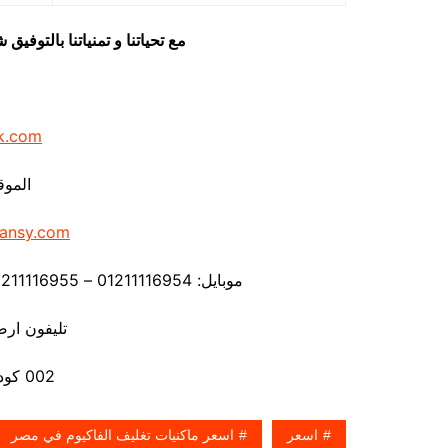
مع تحياتنا و تمنياتنا بالتوف
k.com
الموق
ansy.com
موبايل: 01211116954 – 01211116955 – 01211116956 – – 01211116958
تليفون ارضي 80056
002 كود مصر قبل الرقم
اسعر
اسعر ماكنيات تغليف الفاكيوم في مصر