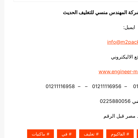
يق شركة المهندس منسي للتغليف الحديث
ايميل:
info@m2pac
ع الاليكتروني
www.engineer-m
02258
الفاكيوم
تغليف
في
ماكنيات