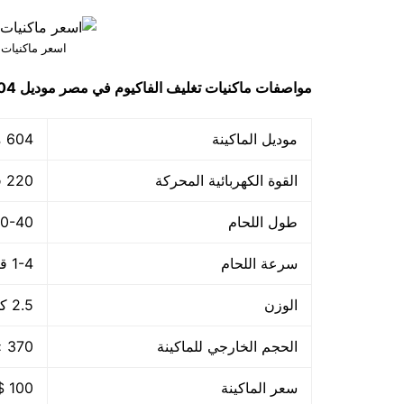
اسعر ماكنيات 
مواصفات
ماكنيات تغليف الفاكيوم في مصر
موديل 604
موديل الماكينة
604 ماركة مهندس منسي
القوة الكهربائية المحركة
220 فولت – 50هرتز
طول اللحام
30-40 م
سرعة اللحام
1-4 قطعة/الدقيقة
الوزن
2.5 كجم
الحجم الخارجي للماكينة
370 × 140 × 73 مم
سعر الماكينة
100 $ او ما يعادله بالجنيه المصرى