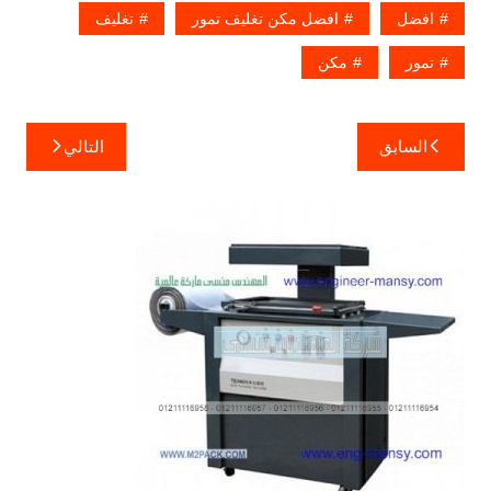
افضل
افضل مكن تغليف تمور
تغليف
تمور
مكن
تصفّح
السابق
التالي
المقالات