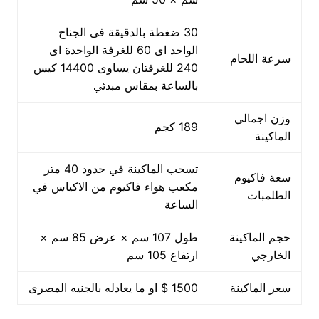
30 ضغطة بالدقيقة فى الجناح
الواحد اى 60 للغرفة الواحدة اى
سرعة اللحام
240 للغرفتان يساوى 14400 كيس
بالساعة بمقاس مبدئي
وزن اجمالي
189 كجم
الماكينة
تسحب الماكينة في حدود 40 متر
سعة فاكيوم
مكعب هواء فاكيوم من الاكياس في
الطلمبات
الساعة
حجم الماكينة
طول 107 سم × عرض 85 سم ×
الخارجي
ارتفاع 105 سم
سعر الماكينة
1500 $ او ما يعادله بالجنيه المصرى