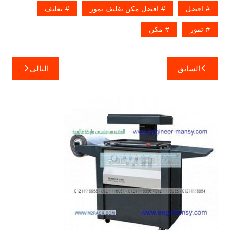
افضل
افضل مكن تغليف تمور
تغليف
تمور
مكن
تصفّح
السابق
التالي
المقالات