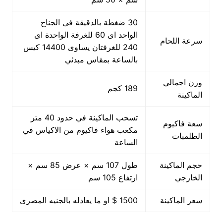
30 ضغطة بالدقيقة فى الجناح
الواحد اى 60 للغرفة الواحدة اى
سرعة اللحام
240 للغرفتان يساوى 14400 كيس
بالساعة بمقاس مبدئي
وزن اجمالي
189 كجم
الماكينة
تسحب الماكينة في حدود 40 متر
سعة فاكيوم
مكعب هواء فاكيوم من الاكياس في
الطلمبات
الساعة
حجم الماكينة
طول 107 سم × عرض 85 سم ×
الخارجي
ارتفاع 105 سم
سعر الماكينة
1500 $ او ما يعادله بالجنيه المصرى