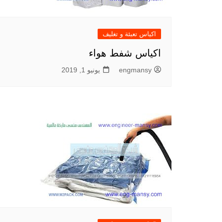
اكياس تعبئة و تغليف
اكياس شفط هواء
engmansy
يونيو 1, 2019