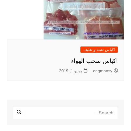
اكياس تعبئة و تغليف
اكياس سحب الهواء
engmansy
يونيو 1, 2019