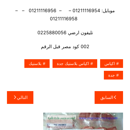
موبايل: 01211116954 – – 01211116956 – –
01211116958
تليفون ارضي 0225880056
002 كود مصر قبل الرقم
اكياس
اكياس بلاستيك جدة
بلاستيك
جدة
تصفّح
السابق
التالي
المقالات