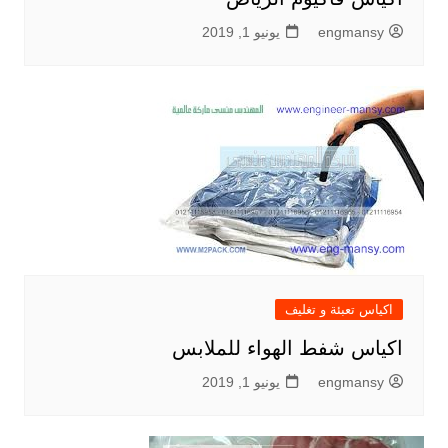
engmansy
يونيو 1, 2019
اكياس تعبئة و تغليف
اكياس شفط الهواء للملابس
engmansy
يونيو 1, 2019