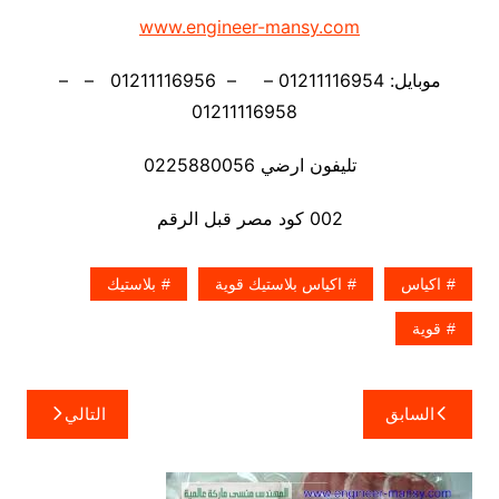
www.engineer-mansy.com
موبايل: 01211116954 – – 01211116956 – –
01211116958
تليفون ارضي 0225880056
002 كود مصر قبل الرقم
اكياس
اكياس بلاستيك قوية
بلاستيك
قوية
تصفّح
السابق
التالي
المقالات