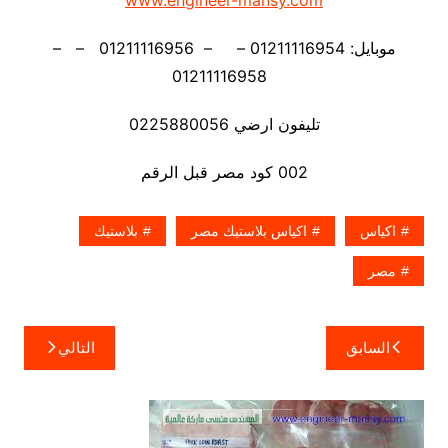
www.engineer-mansy.com
موبايل: 01211116954 – – 01211116956 – –
01211116958
تليفون ارضي 0225880056
002 كود مصر قبل الرقم
اكياس
اكياس بلاستيك مصر
بلاستيك
مصر
تصفّح
السابق
التالي
المقالات