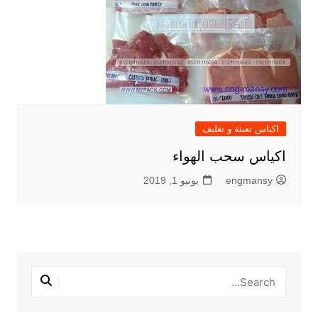
اكياس تعبئة و تغليف
اكياس سحب الهواء
engmansy
يونيو 1, 2019