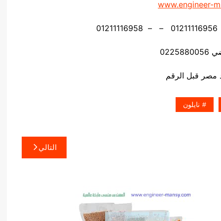
www.engineer-m
02258
نايلون
التالي