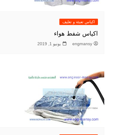
اكياس تعبئة و تغليف
اكياس شفط هواء
engmansy
يونيو 1, 2019