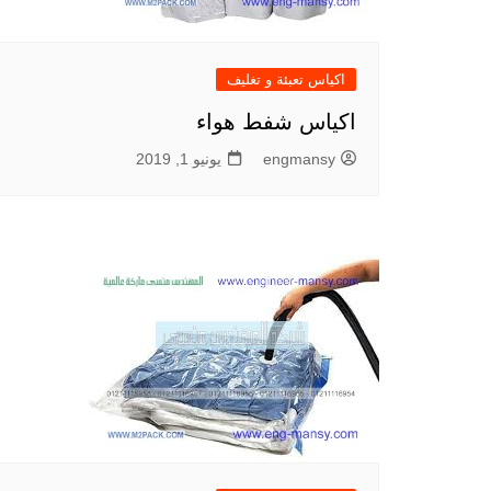
اكياس تعبئة و تغليف
اكياس شفط هواء
engmansy
يونيو 1, 2019