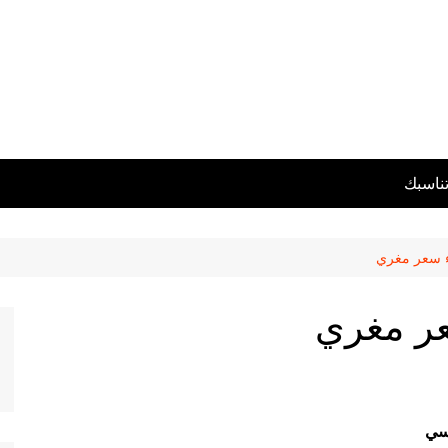
تناسبك
ء سعر مغري
ر مغري
سي