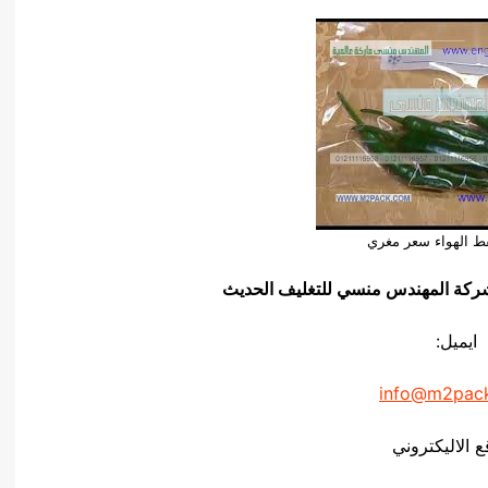
 الهواء سعر مغري
يق شركة المهندس منسي للتغليف الحديث
ايميل:
info@m2pac
ع الاليكتروني