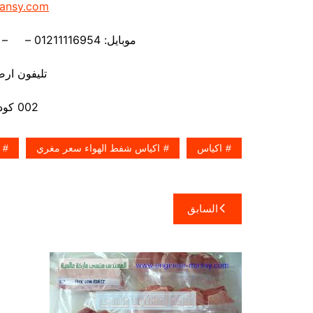
ansy.com
موبايل: 01211116954 – – 01211116956 – – 01211116958
تليفون ارضي 80056
002 كود مصر قبل الرقم
اكياس
اكياس شفط الهواء سعر مغري
تصفّح
السابق
المقالات