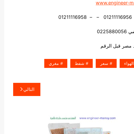
www.engineer-m
02258
الهواء
سعر
شفط
مغري
التالي