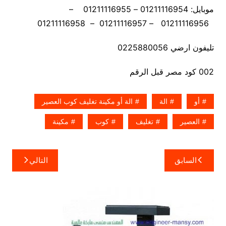
موبايل: 01211116954 – 01211116955 –
01211116956 – 01211116957 – 01211116958
تليفون ارضي 0225880056
002 كود مصر قبل الرقم
أو
الة
الة أو مكينة تغليف كوب العصير
العصير
تغليف
كوب
مكينة
تصفّح
السابق
التالي
المقالات