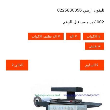
تليفون ارضي 0225880056
002 كود مصر قبل الرقم
الاكواب
الة
الة تغليف الاكواب
تغليف
تصفّح
السابق
التالي
المقالات