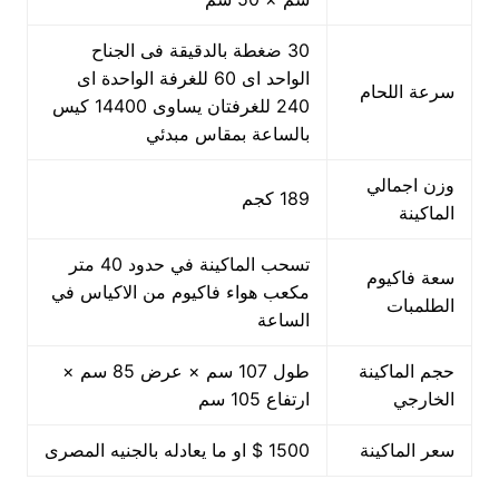
30 ضغطة بالدقيقة فى الجناح
الواحد اى 60 للغرفة الواحدة اى
سرعة اللحام
240 للغرفتان يساوى 14400 كيس
بالساعة بمقاس مبدئي
وزن اجمالي
189 كجم
الماكينة
تسحب الماكينة في حدود 40 متر
سعة فاكيوم
مكعب هواء فاكيوم من الاكياس في
الطلمبات
الساعة
حجم الماكينة
طول 107 سم × عرض 85 سم ×
الخارجي
ارتفاع 105 سم
سعر الماكينة
1500 $ او ما يعادله بالجنيه المصرى