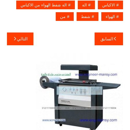
الاكياس
الة
الة شفط الهواء من الاكياس
الهواء
شفط
من
تصفّح
السابق
التالي
المقالات