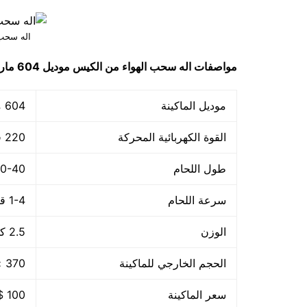
اله سحب
مواصفات
اله سحب الهواء من الكيس
موديل 604
مار
موديل الماكينة
604 ماركة مهندس منسي
القوة الكهربائية المحركة
220 فولت – 50هرتز
طول اللحام
30-40 م
سرعة اللحام
1-4 قطعة/الدقيقة
الوزن
2.5 كجم
الحجم الخارجي للماكينة
370 × 140 × 73 مم
سعر الماكينة
100 $ او ما يعادله بالجنيه المصرى