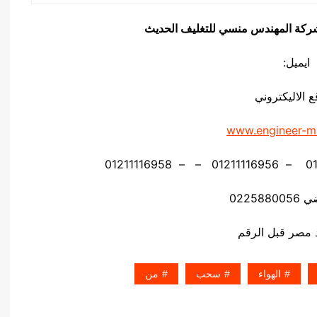
يق شركة المهندس منسي للتغليف الحديث
ايميل:
ع الاليكتروني
www.engineer-m
02258
الهواء
سحب
من