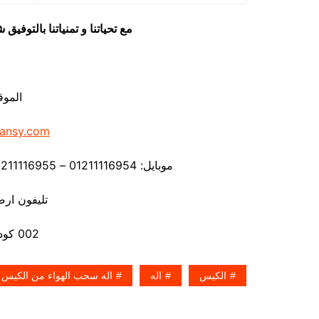
مع تحياتنا و تمنياتنا بالتوف
الموق
ansy.com
موبايل: 01211116954 – 01211116955 – 01211116956 – – 01211116958
تليفون ارضي 80056
002 كود مصر قبل الرقم
الكيس
اله
اله سحب الهواء من الكيس