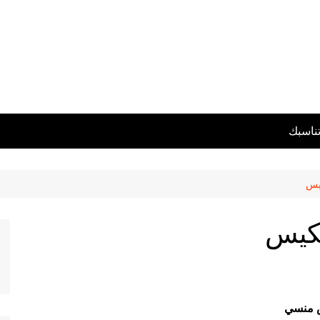
تناسبك
يس
لكيس
 منسي