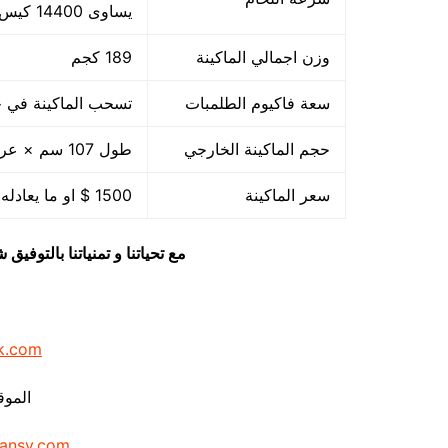
يساوى 14400 كيس بالساعة بمقاس مبدئي
وزن اجمالي الماكينة
189 كجم
سعة فاكيوم الطلمبات
تسحب الماكينة في حدود 40 متر مكعب هواء فاكيوم من الا
حجم الماكينة الخارجي
طول 107 سم × عرض 85 سم × ارتفاع 105 سم
سعر الماكينة
1500 $ او ما يعادله بالجنيه المصرى
مع تحياتنا و تمنياتنا بالتوف
k.com
الموق
ansy.com