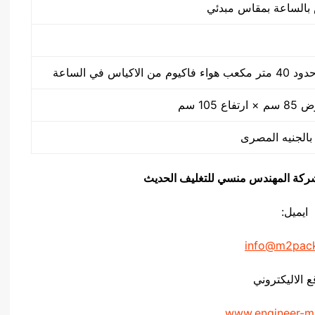
كياس في الساعة
يق شركة المهندس منسي للتغليف الحديث
ايميل:
info@m2pac
ع الاليكتروني
www.engineer-m