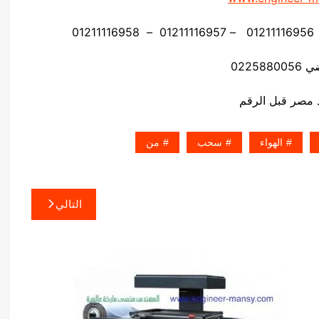
02258
الهواء
سحب
من
التالي