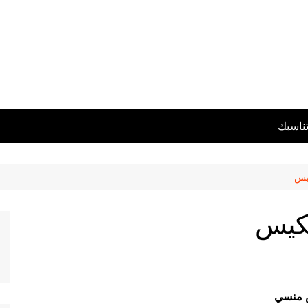
تناسبك
يس
لكيس