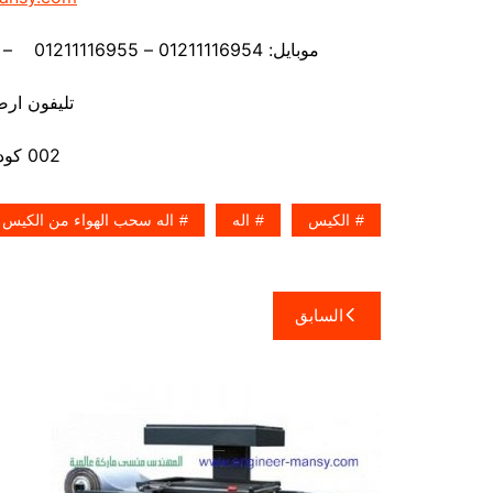
موبايل: 01211116954 – 01211116955 – 01211116956 – 01211116957 – 01211116958
تليفون ارضي 80056
002 كود مصر قبل الرقم
الكيس
اله
اله سحب الهواء من الكيس
تصفّح
السابق
المقالات