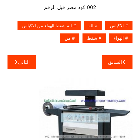
002 كود مصر قبل الرقم
الاكياس
اله
اله شفط الهواء من الاكياس
الهواء
شفط
من
تصفّح
السابق
التالي
المقالات