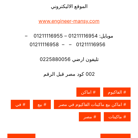
الموقع الاليكتروني
www.engineer-mansy.com
موبايل: 01211116954 – 01211116955 –
01211116956 – – 01211116958
تليفون ارضي 0225880056
002 كود مصر قبل الرقم
الفاكيوم
اماكن
اماكن بيع ماكينات الفاكيوم في مصر
بيع
في
ماكينات
مصر