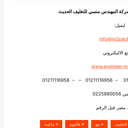
يق شركة المهندس منسي للتغليف الحديث
ايميل:
info@m2pac
ع الاليكتروني
www.engineer-m
02258
التغليف
بيع
فاكيوم
ماكينة