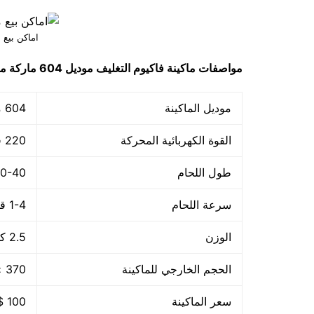
اماكن بيع م
مواصفات
ماكينة فاكيوم التغليف
موديل 604
ماركة م
موديل الماكينة
604 ماركة مهندس منسي
القوة الكهربائية المحركة
220 فولت – 50هرتز
طول اللحام
30-40 م
سرعة اللحام
1-4 قطعة/الدقيقة
الوزن
2.5 كجم
الحجم الخارجي للماكينة
370 × 140 × 73 مم
سعر الماكينة
100 $ او ما يعادله بالجنيه المصرى