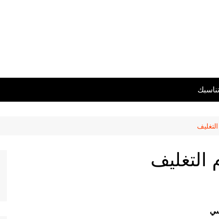
تناسبك
التغليف
 التغليف
سي