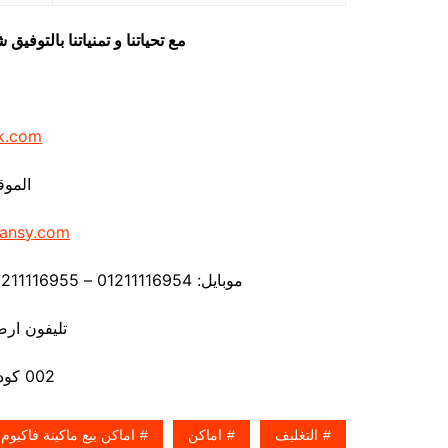
مع تحياتنا و تمنياتنا بالتوف
k.com
الموق
ansy.com
موبايل: 01211116954 – 01211116955 – 01211116956 – – 01211116958
تليفون ارضي 80056
002 كود مصر قبل الرقم
التغليف
اماكن
اماكن بيع ماكينة فاكيوم 