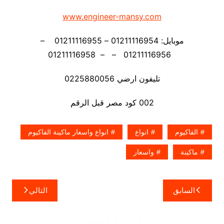
www.engineer-mansy.com
موبايل: 01211116954 – 01211116955 –
01211116956 – – 01211116958
تليفون ارضي 0225880056
002 كود مصر قبل الرقم
الفاكيوم
انواع
انواع واسعار ماكينة الفاكيوم
ماكينة
واسعار
تصفّح
السابق
التالي
المقالات