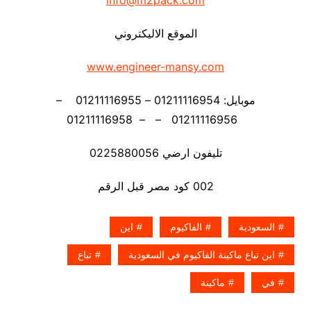
info@m2pack.com
الموقع الاليكتروني
www.engineer-mansy.com
موبايل: 01211116954 – 01211116955 –
01211116956 – – 01211116958
تليفون ارضي 0225880056
002 كود مصر قبل الرقم
السعودية
الفاكيوم
اين
اين تباع ماكينة الفاكيوم في السعودية
تباع
في
ماكينة