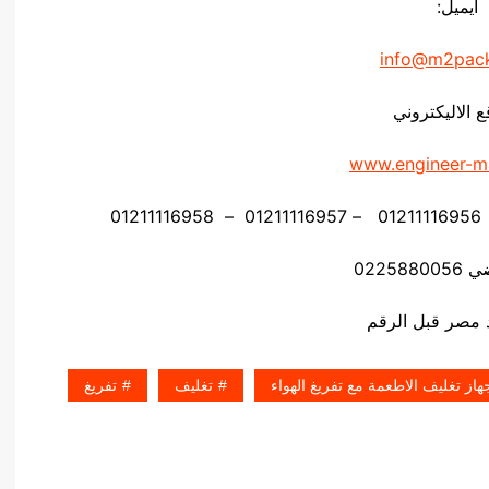
ايميل:
info@m2pac
ع الاليكتروني
www.engineer-m
02258
از تغليف الاطعمة مع تفريغ الهواء
تغليف
تفريغ