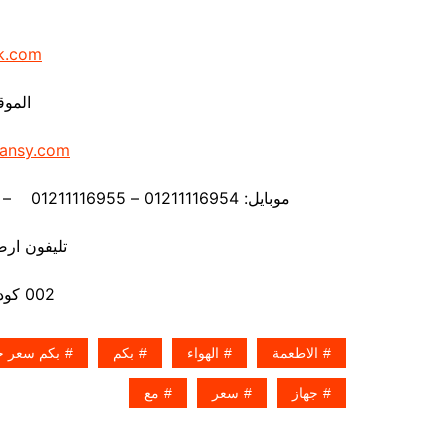
k.com
الموق
ansy.com
موبايل: 01211116954 – 01211116955 – 01211116956 – 01211116957 – 01211116958
تليفون ارضي 80056
002 كود مصر قبل الرقم
الاطعمة
الهواء
بكم
بكم سعر جه
جهاز
سعر
مع