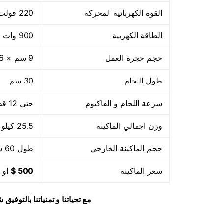
القوة الكهربائية المحركة
220 فولت
الطاقة الكهربية
900 وات +800 واط لحام
حجم حجرة العمل
9 سم × 36 سم × 32 سم
طول اللحام
30 سم
سرعة اللحام و الفاكيوم
حتى 12 قطعة بالدقيقة اى 720 بالساعة او حسب حجم القطعة
وزن اجمالي الماكينة
25.5 كيلو
حجم الماكينة الخارجي
طول 60 سم × عرض 56 سم × ارتفاع 60 سم
سعر الماكينة
500 $
او م
مع تحياتنا و تمنياتنا بالتوف