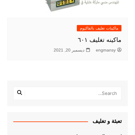
ماكينات تغليف بالفاكيوم
ماكينه تغليف ٦٠١
engmansy
ديسمبر 20, 2021
تعبئة و تغليف